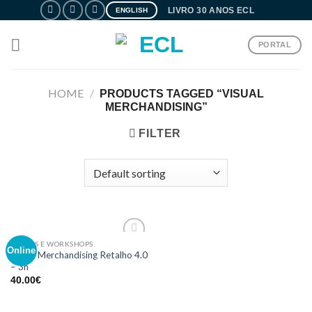
Skip
LIVRO 30 ANOS ECL
ENGLISH
to
content
PORTAL
HOME
/
PRODUCTS TAGGED “VISUAL
MERCHANDISING”
FILTER
CURSOS E WORKSHOPS
Adicionar
Online
Visual Merchandising Retalho 4.0
aos meus
– 3h
desejos
40.00
€