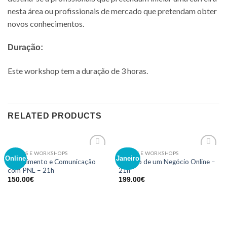
nesta área ou profissionais de mercado que pretendam obter
novos conhecimentos.
Duração:
Este workshop tem a duração de 3 horas.
RELATED PRODUCTS
CURSOS E WORKSHOPS
CURSOS E WORKSHOPS
Adicionar
Adicionar
Online
Janeiro
Atendimento e Comunicação
Criação de um Negócio Online –
aos meus
aos meus
com PNL – 21h
21h
desejos
desejos
150.00
€
199.00
€