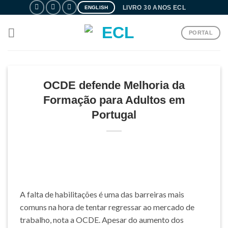
Skip
LIVRO 30 ANOS ECL
ENGLISH
to
content
PORTAL
OCDE defende Melhoria da
Formação para Adultos em
Portugal
A falta de habilitações é uma das barreiras mais
comuns na hora de tentar regressar ao mercado de
trabalho, nota a OCDE. Apesar do aumento dos