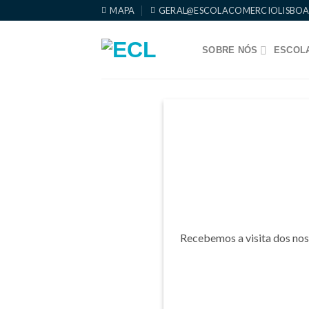
Skip
MAPA
GERAL@ESCOLACOMERCIOLISBOA
to
content
SOBRE NÓS
ESCOLA
Recebemos a visita dos noss