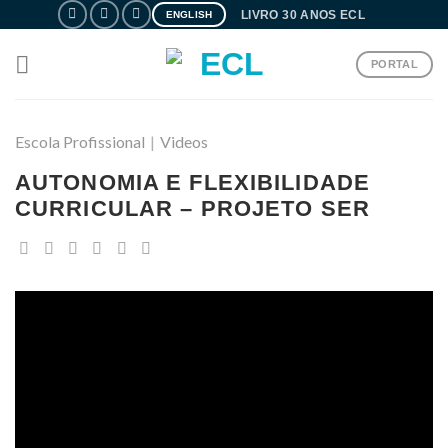
Skip
LIVRO 30 ANOS ECL
ENGLISH
to
content
PORTAL
Escola Profissional
|
Videos
AUTONOMIA E FLEXIBILIDADE
CURRICULAR – PROJETO SER