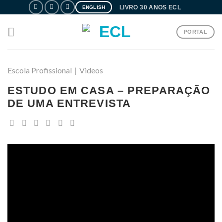
Skip
LIVRO 30 ANOS ECL
ENGLISH
to
content
PORTAL
Escola Profissional
|
Videos
ESTUDO EM CASA – PREPARAÇÃO
DE UMA ENTREVISTA