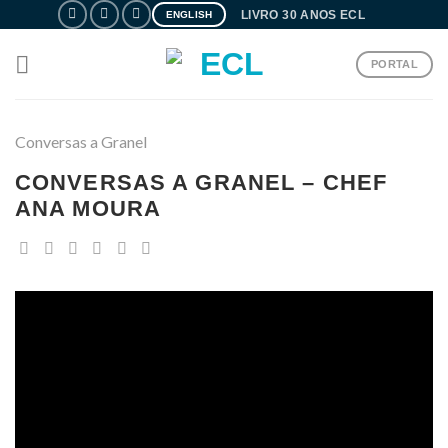
Skip
LIVRO 30 ANOS ECL
ENGLISH
to
content
PORTAL
Conversas a Granel
CONVERSAS A GRANEL – CHEF
ANA MOURA