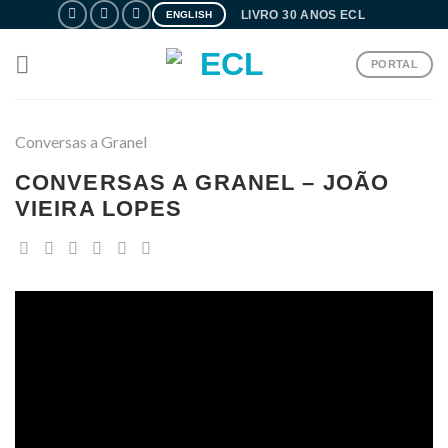
Skip
LIVRO 30 ANOS ECL
ENGLISH
to
content
PORTAL
Conversas a Granel
CONVERSAS A GRANEL – JOÃO
VIEIRA LOPES