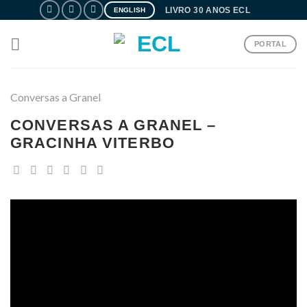
Skip
LIVRO 30 ANOS ECL
ENGLISH
to
content
PORTAL
Conversas a Granel
CONVERSAS A GRANEL –
GRACINHA VITERBO