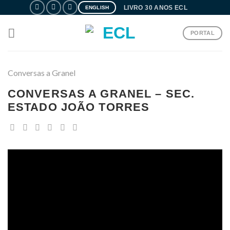
Skip
LIVRO 30 ANOS ECL
ENGLISH
to
content
PORTAL
Conversas a Granel
CONVERSAS A GRANEL – SEC.
ESTADO JOÃO TORRES