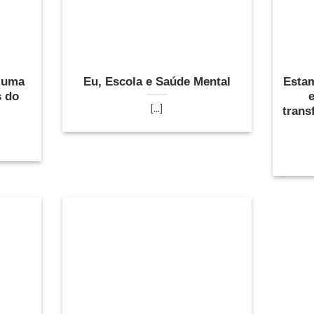
 uma
Eu, Escola e Saúde Mental
Esta
s do
[...]
trans