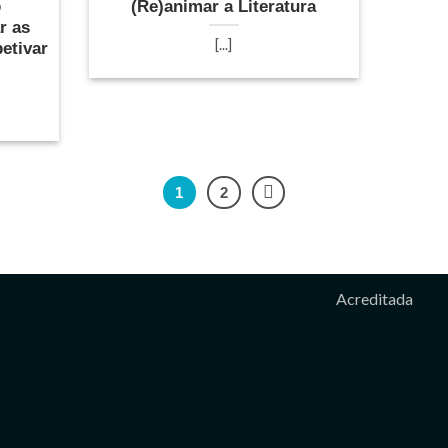
o
(Re)animar a Literatura
r as
[...]
petivar
1
2
Acreditada