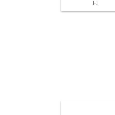
[...]