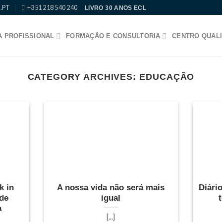
.PT
+351 218 540 240
LIVRO 30 ANOS ECL
 PROFISSIONAL
FORMAÇÃO E CONSULTORIA
CENTRO QUALI
CATEGORY ARCHIVES:
EDUCAÇÃO
k in
A nossa vida não será mais
Diári
 de
igual
a
[...]