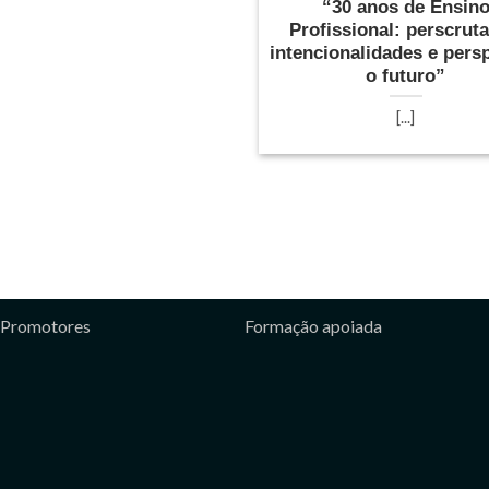
“30 anos de Ensin
Profissional: perscruta
intencionalidades e pers
o futuro”
[...]
Promotores
Formação apoiada