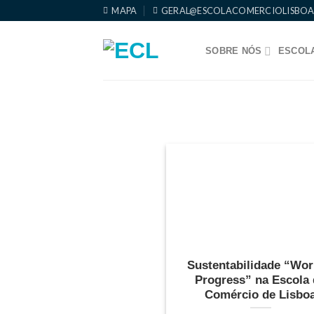
Skip
MAPA
GERAL@ESCOLACOMERCIOLISBOA
to
content
SOBRE NÓS
ESCOLA
Sustentabilidade “Wor
Progress” na Escola
Comércio de Lisbo