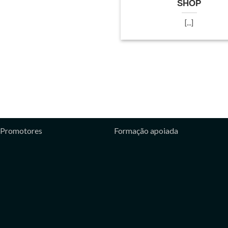
SHOP
[...]
Promotores
Formação apoiada