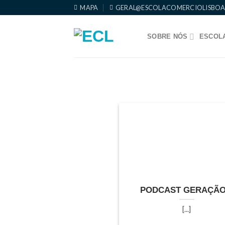
Skip
MAPA
GERAL@ESCOLACOMERCIOLISBOA
to
content
SOBRE NÓS
ESCOLA
PODCAST GERAÇÃO
[...]