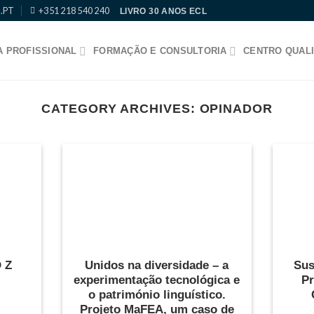
.PT
+351 218 540 240
LIVRO 30 ANOS ECL
 PROFISSIONAL
FORMAÇÃO E CONSULTORIA
CENTRO QUALI
CATEGORY ARCHIVES:
OPINADOR
 Z
Unidos na diversidade – a
Sus
experimentação tecnológica e
Pr
o património linguístico.
Projeto MaFEA, um caso de