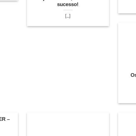
sucesso!
[...]
Os
ER –