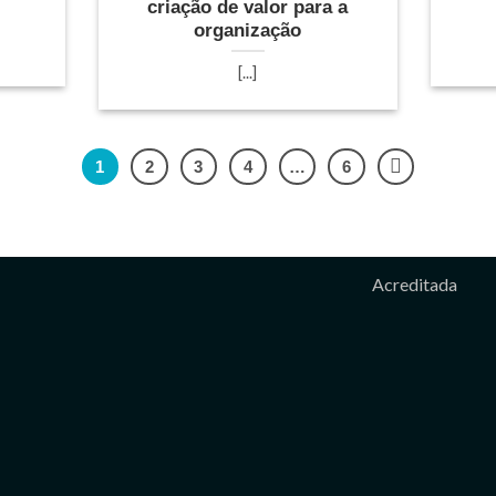
criação de valor para a
organização
[...]
1
2
3
4
…
6
Acreditada