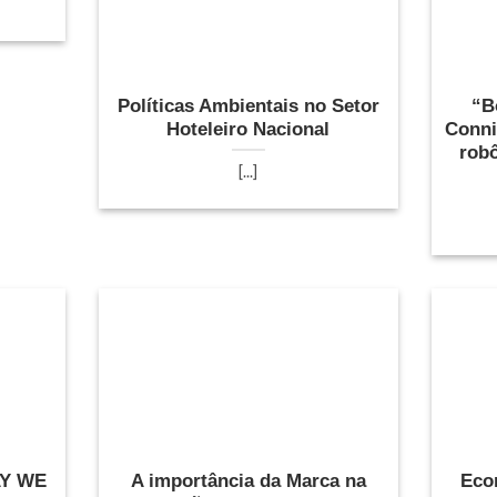
Políticas Ambientais no Setor
“B
Hoteleiro Nacional
Conni
robô
[...]
AY WE
A importância da Marca na
Eco