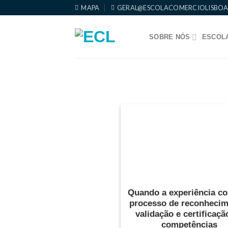
Skip
MAPA
GERAL@ESCOLACOMERCIOLISBOA
to
content
SOBRE NÓS
ESCOLA
Quando a experiência co
processo de reconhecim
validação e certificaçã
competências