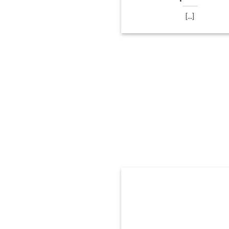
[...]