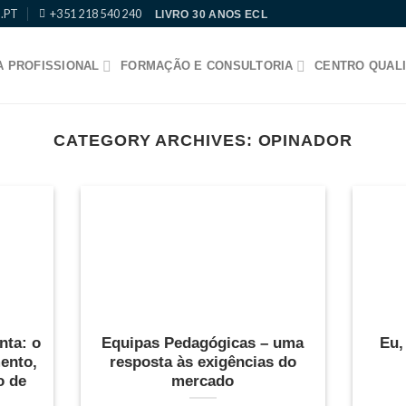
.PT
+351 218 540 240
LIVRO 30 ANOS ECL
 PROFISSIONAL
FORMAÇÃO E CONSULTORIA
CENTRO QUALI
CATEGORY ARCHIVES:
OPINADOR
nta: o
Equipas Pedagógicas – uma
Eu,
ento,
resposta às exigências do
o de
mercado