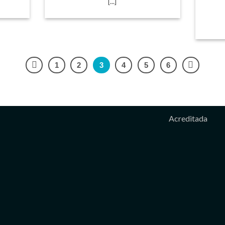
[...]
1
2
3
4
5
6
Acreditada