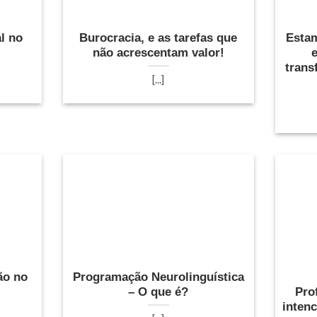
l no
Burocracia, e as tarefas que
Esta
l
não acrescentam valor!
trans
[...]
ão no
Programação Neurolinguística
– O que é?
Pro
intenc