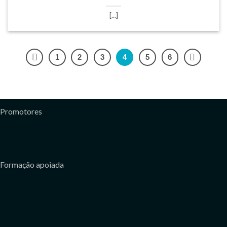
[...]
1
2
3
4
5
6
Promotores
Formação apoiada