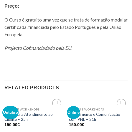
Preço:
O Curso é gratuito uma vez que se trata de formação modular
certificada, financiada pelo Estado Português e pela União
Europeia.
Projecto Cofinanciadado pela EU.
RELATED PRODUCTS
CURSOS E WORKSHOPS
CURSOS E WORKSHOPS
Adicionar
Adicionar
Outubro
Online
Inglês para Atendimento ao
Atendimento e Comunicação
aos meus
aos meus
Cliente – 25h
com PNL – 21h
desejos
desejos
150.00
€
150.00
€