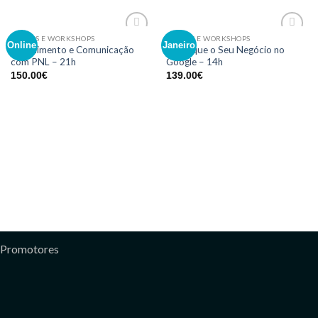
CURSOS E WORKSHOPS
CURSOS E WORKSHOPS
Adicionar
Adicionar
Online
Janeiro
Atendimento e Comunicação
Destaque o Seu Negócio no
aos meus
aos meus
com PNL – 21h
Google – 14h
desejos
desejos
150.00
€
139.00
€
Promotores