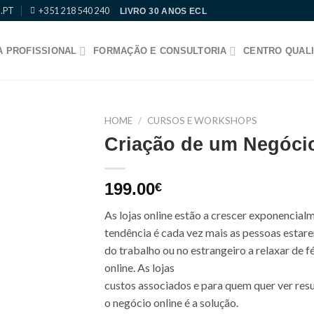
.PT
+351 218 540 240
LIVRO 30 ANOS ECL
 PROFISSIONAL
FORMAÇÃO E CONSULTORIA
CENTRO QUALI
HOME
/
CURSOS E WORKSHOPS
Criação de um Negócio
Adicionar
aos meus
desejos
199.00
€
As lojas online estão a crescer exponencial
tendência é cada vez mais as pessoas estare
do trabalho ou no estrangeiro a relaxar de f
online. As lojas
custos associados e para quem quer ver res
o negócio online é a solução.