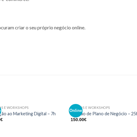
uram criar o seu próprio negócio online.
OS E WORKSHOPS
CURSOS E WORKSHOPS
e
Online
Adicionar
Adicio
ação ao Marketing Digital – 7h
Criação de Plano de Negócio – 25
aos meus
aos m
0
€
150.00
€
desejos
desej