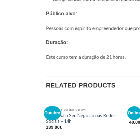
Público-alvo:
Pessoas com espirito empreendedor que proc
Duração:
Este curso tem a duração de 21 horas.
RELATED PRODUCTS
CURSOS E WORKSHOPS
CURS
Outubro
Onlin
Adicionar
Promova o Seu Negócio nas Redes
Inici
aos meus
Sociais – 14h
40.0
desejos
139.00
€