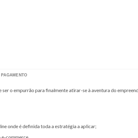
E PAGAMENTO
er o empurrão para finalmente atirar-se à aventura do empreended
ne onde é definida toda a estratégia a aplicar;
o e-commerce.