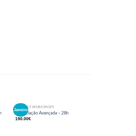
CURSOS E WORKSHOPS
CURSOS E WORKSHOPS
Janeiro
Online
nar
Adicionar
h
Negociação Avançada – 28h
Excel Básico – 21h
eus
aos meus
190.00
€
150.00
€
os
desejos