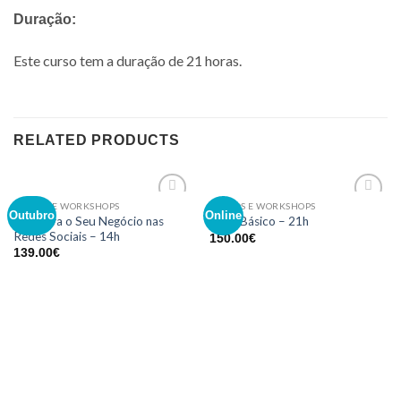
Duração:
Este curso tem a duração de 21 horas.
RELATED PRODUCTS
CURSOS E WORKSHOPS
CURSOS E WORKSHOPS
Adicionar
Adicionar
Outubro
Online
Promova o Seu Negócio nas
Excel Básico – 21h
aos meus
aos meus
Redes Sociais – 14h
150.00
€
desejos
desejos
139.00
€